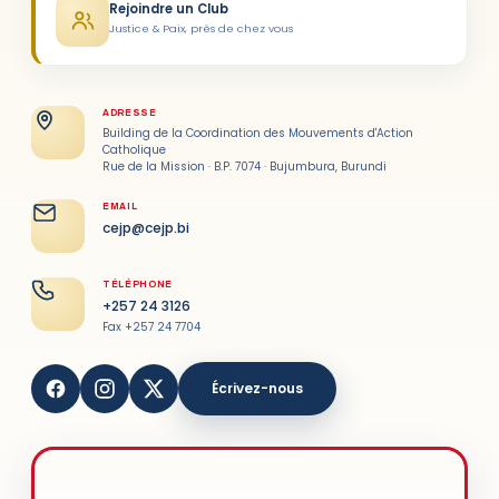
Rejoindre un Club
Justice & Paix, près de chez vous
ADRESSE
Building de la Coordination des Mouvements d'Action
Catholique
Rue de la Mission · B.P. 7074 · Bujumbura, Burundi
EMAIL
cejp@cejp.bi
TÉLÉPHONE
+257 24 3126
Fax +257 24 7704
Écrivez-nous