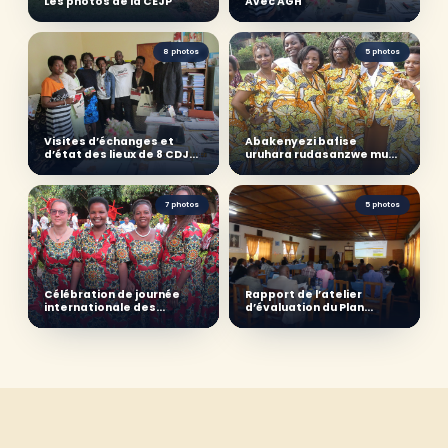
Les photos de la CEJP
Avec AGH
8 photos
5 photos
Visites d’échanges et
Abakenyezi bafise
d’état des lieux de 8 CDJPs
uruhara rudasanzwe mu
du réseau CEJP
guharanira amahoro
7 photos
5 photos
Célébration de journée
Rapport de l’atelier
internationale des
d’évaluation du Plan
femmes au Secrétariat
Stratégique 2017-20 du
exécutif permanent
Réseau CEJP et
d'élaboration du nouveau
Plan Stratégique 2020-23