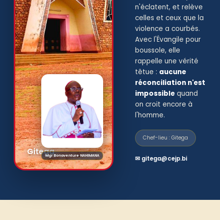
n'éclatent, et relève
celles et ceux que la
violence a courbés.
Avec l'Évangile pour
boussole, elle
rappelle une vérité
têtue :
aucune
réconciliation n'est
impossible
quand
on croit encore à
l'homme.
Chef-lieu : Gitega
Gitega
Mgr Bonaventure NAHIMANA
✉ gitega@cejp.bi