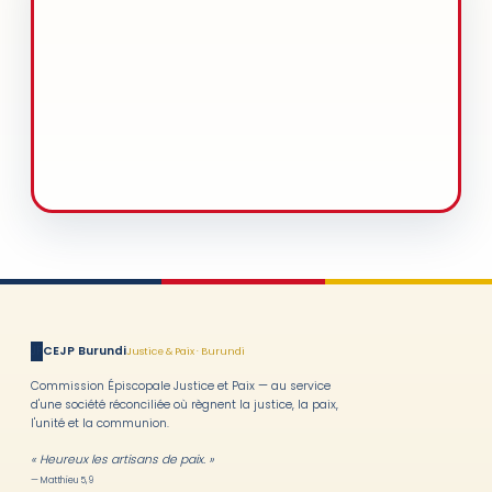
JP
CEJP Burundi
Justice & Paix · Burundi
Commission Épiscopale Justice et Paix — au service
d'une société réconciliée où règnent la justice, la paix,
l'unité et la communion.
« Heureux les artisans de paix. »
— Matthieu 5, 9