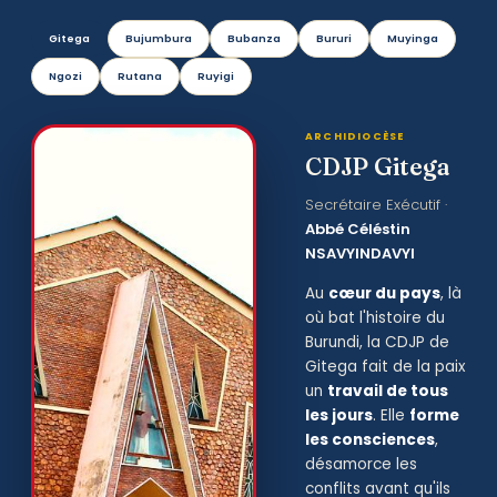
Gitega
Bujumbura
Bubanza
Bururi
Muyinga
Ngozi
Rutana
Ruyigi
ARCHIDIOCÈSE
CDJP Gitega
Secrétaire Exécutif ·
Abbé Céléstin
NSAVYINDAVYI
Au
cœur du pays
, là
où bat l'histoire du
Burundi, la CDJP de
Gitega fait de la paix
un
travail de tous
les jours
. Elle
forme
les consciences
,
désamorce les
conflits avant qu'ils