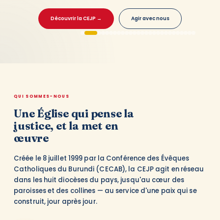
d'AGIAMONDO
2026
La
La
Découvrir la CEJP →
Agir avec nous
Commission
Commission
Épiscopale
Episcopale
Justice
Justice
et
et
Paix
Paix
du
du
Burundi
Burundi
(CEJP
(CEJP-
QUI SOMMES-NOUS
Burundi)
Burundi),
lance
en
Une Église qui pense la
un
partenariat
justice, et la met en
appel
avec
à
le
œuvre
candidatures
HCR,
pour
ouvre
Créée le 8 juillet 1999 par la Conférence des Évêques
le
un
Catholiques du Burundi (CECAB), la CEJP agit en réseau
recrutement
poste
d'un(e)
de
dans les huit diocèses du pays, jusqu'au cœur des
Assistant(e)
Coordonnateur(trice)
paroisses et des collines — au service d'une paix qui se
à
de
construit, jour après jour.
la
Projet
Coor…
ba…